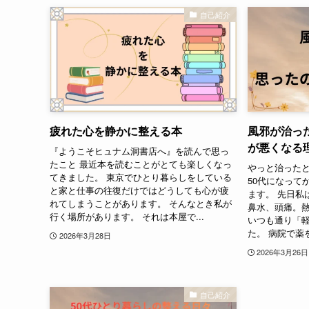
自己紹介
疲れた心を静かに整える本
風邪が治っ
が悪くなる
『ようこそヒュナム洞書店へ』を読んで思っ
たこと 最近本を読むことがとても楽しくなっ
やっと治った
てきました。 東京でひとり暮らしをしている
50代になって
と家と仕事の往復だけではどうしても心が疲
ます。 先日私
れてしまうことがあります。 そんなとき私が
鼻水、頭痛。
行く場所があります。 それは本屋で...
いつも通り「
た。 病院で薬を
2026年3月28日
2026年3月26日
自己紹介