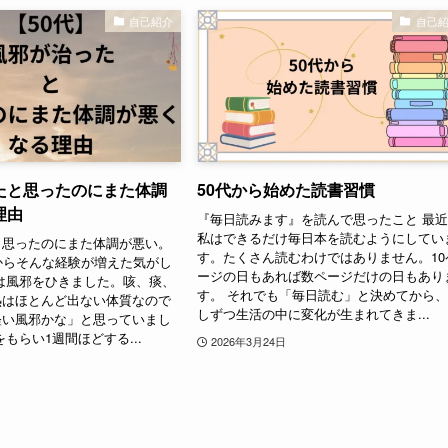
自己紹介
自己
たと思ったのにまた体調
50代から始めた読書習慣
理由
『毎日読みます』を読んで思ったこと 最
私はできるだけ毎日本を読むようにしてい
と思ったのにまた体調が悪い。
す。たくさん読むわけではありません。10
からそんな経験が増えた気がし
ージの日もあれば数ページだけの日もあり
は風邪をひきました。咳、痰、
す。 それでも「毎日読む」と決めてから
熱はほとんど出ない体質なので
しずつ生活の中に変化が生まれてきま...
軽い風邪かな」と思っていまし
もらい1週間ほどする...
2026年3月24日