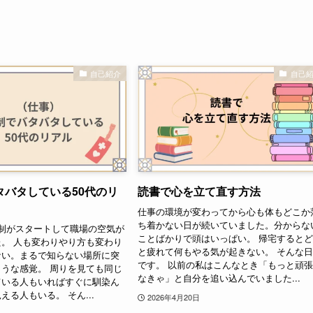
自己紹介
自己
タバタしている50代のリ
読書で心を立て直す方法
仕事の環境が変わってから心も体もどこか
ち着かない日が続いていました。分からな
制がスタートして職場の空気が
ことばかりで頭はいっぱい。 帰宅すると
。 人も変わりやり方も変わり
と疲れて何もやる気が起きない。 そんな
ない。まるで知らない場所に突
です。 以前の私はこんなとき「もっと頑
うな感覚。 周りを見ても同じ
なきゃ」と自分を追い込んでいました...
ている人もいればすぐに馴染ん
える人もいる。 そん...
2026年4月20日