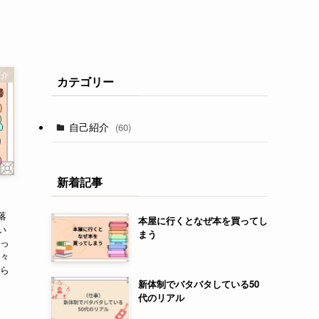
紹介
カテゴリー
自己紹介
(60)
新着記事
落
本屋に行くとなぜ本を買ってし
い
まう
どっ
日々
張ら
新体制でバタバタしている50
代のリアル