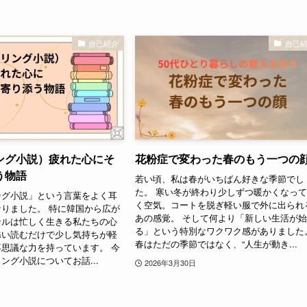
自己紹介
自己
リング小説）疲れた心にそ
花粉症で変わった春のもう一つの
う物語
若い頃、私は春がいちばん好きな季節でし
た。 寒い冬が終わり少しずつ暖かくなっ
ング小説」という言葉をよく耳
く空気。コートを脱ぎ軽い服で外に出られ
りました。 特に韓国から広が
あの感覚。 そして何より「新しい生活が
ンルは忙しく生きる私たちの心
る」という特別なワクワク感がありました
添い読むだけで少し気持ちが軽
春はただの季節ではなく、“人生が動き...
思議な力を持っています。 今
ング小説についてお話...
2026年3月30日