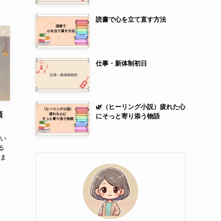
読書で心を立て直す方法
紹介
仕事・新体制初日
🌿（ヒーリング小説）疲れた心
顔
にそっと寄り添う物語
てい
る
始ま
。