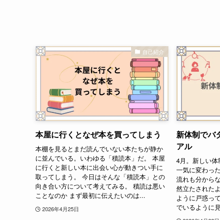
自己紹介
本屋に行くとなぜ本を買ってしまう
新体制でバ
アル
本棚を見るとまだ読んでいない本たちが静か
に並んでいる。いわゆる「積読本」だ。 本屋
4月。新しい体
に行くと新しい本に出会い心が動きつい手に
一気に変わった
取ってしまう。 今日はそんな「積読本」との
流れも分から
向き合い方について考えてみる。 積読は悪い
然立たされたよ
ことなのか まず最初に伝えたいのは...
ように戸惑っ
でいるように見
2026年4月25日