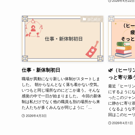
2026年4月22日
自己紹介
仕事・新体制初日
🌿（ヒー
っと寄り添
職場が異動になり新しい体制がスタートしま
した。 朝からなんとなく落ち着かない空気。
最近「ヒーリ
いつもと同じ場所なのにどこか違う。そんな
にするようにな
感覚の中で一日が始まりました。 今回の新体
ったこのジャ
制は私だけでなく他の職員も別の場所から来
に静かに寄り
た人たちが多くみんなが同じように「...
くなるような不
回はこのヒーリ
2026年4月3日
2026年4月1日