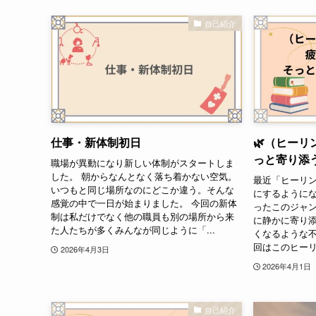
自己紹介
仕事・新体制初日
🌿（ヒー
っと寄り添
職場が異動になり新しい体制がスタートしま
した。 朝からなんとなく落ち着かない空気。
最近「ヒーリ
いつもと同じ場所なのにどこか違う。そんな
にするようにな
感覚の中で一日が始まりました。 今回の新体
ったこのジャ
制は私だけでなく他の職員も別の場所から来
に静かに寄り
た人たちが多くみんなが同じように「...
くなるような不
回はこのヒーリ
2026年4月3日
2026年4月1日
自己紹介