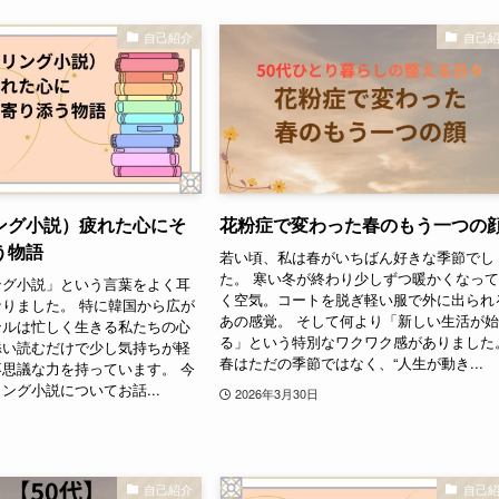
自己紹介
自己
リング小説）疲れた心にそ
花粉症で変わった春のもう一つの
う物語
若い頃、私は春がいちばん好きな季節でし
た。 寒い冬が終わり少しずつ暖かくなっ
ング小説」という言葉をよく耳
く空気。コートを脱ぎ軽い服で外に出られ
りました。 特に韓国から広が
あの感覚。 そして何より「新しい生活が
ンルは忙しく生きる私たちの心
る」という特別なワクワク感がありました
添い読むだけで少し気持ちが軽
春はただの季節ではなく、“人生が動き...
思議な力を持っています。 今
ング小説についてお話...
2026年3月30日
自己紹介
自己