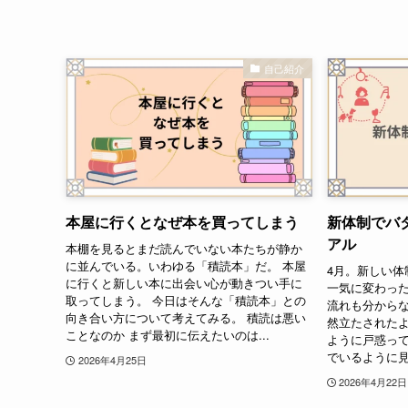
自己紹介
本屋に行くとなぜ本を買ってしまう
新体制でバ
アル
本棚を見るとまだ読んでいない本たちが静か
に並んでいる。いわゆる「積読本」だ。 本屋
4月。新しい体
に行くと新しい本に出会い心が動きつい手に
一気に変わった
取ってしまう。 今日はそんな「積読本」との
流れも分から
向き合い方について考えてみる。 積読は悪い
然立たされたよ
ことなのか まず最初に伝えたいのは...
ように戸惑っ
でいるように見
2026年4月25日
2026年4月22日