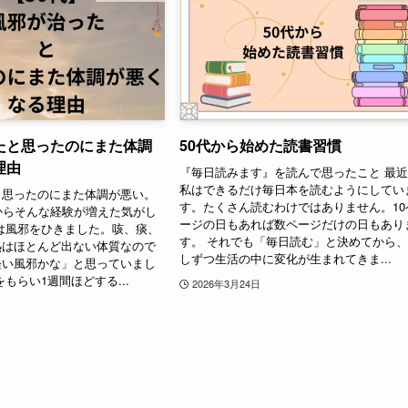
たと思ったのにまた体調
50代から始めた読書習慣
理由
『毎日読みます』を読んで思ったこと 最
私はできるだけ毎日本を読むようにしてい
と思ったのにまた体調が悪い。
す。たくさん読むわけではありません。10
からそんな経験が増えた気がし
ージの日もあれば数ページだけの日もあり
は風邪をひきました。咳、痰、
す。 それでも「毎日読む」と決めてから
熱はほとんど出ない体質なので
しずつ生活の中に変化が生まれてきま...
軽い風邪かな」と思っていまし
もらい1週間ほどする...
2026年3月24日