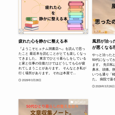
疲れた心を静かに整える本
風邪が治っ
が悪くなる
『ようこそヒュナム洞書店へ』を読んで思っ
たこと 最近本を読むことがとても楽しくなっ
やっと治った
てきました。 東京でひとり暮らしをしている
50代になって
と家と仕事の往復だけではどうしても心が疲
ます。 先日私
れてしまうことがあります。 そんなとき私が
鼻水、頭痛。
行く場所があります。 それは本屋で...
いつも通り「
た。 病院で薬を
2026年3月28日
2026年3月26日
自己紹介