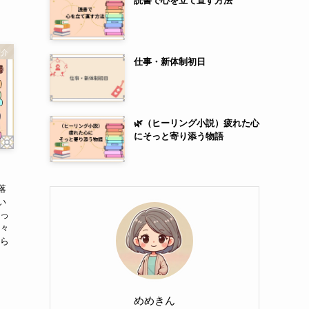
紹介
仕事・新体制初日
🌿（ヒーリング小説）疲れた心
にそっと寄り添う物語
落
い
どっ
日々
張ら
めめきん