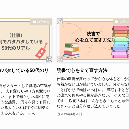
自己紹介
自己
タバタしている50代のリ
読書で心を立て直す方法
仕事の環境が変わってから心も体もどこか
ち着かない日が続いていました。分からな
制がスタートして職場の空気が
ことばかりで頭はいっぱい。 帰宅すると
。 人も変わりやり方も変わり
と疲れて何もやる気が起きない。 そんな
ない。まるで知らない場所に突
です。 以前の私はこんなとき「もっと頑
うな感覚。 周りを見ても同じ
なきゃ」と自分を追い込んでいました...
ている人もいればすぐに馴染ん
える人もいる。 そん...
2026年4月20日