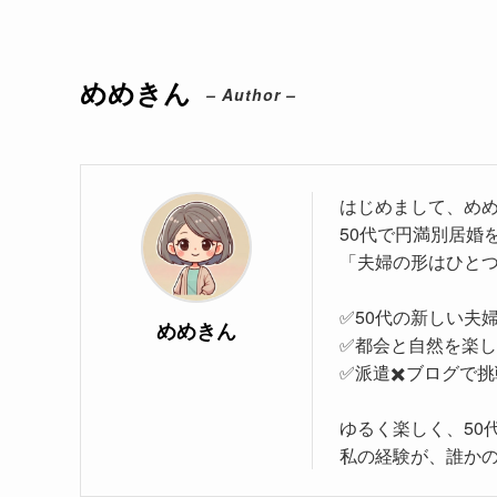
めめきん
– Author –
はじめまして、め
50代で円満別居婚
「夫婦の形はひと
✅50代の新しい夫
めめきん
✅都会と自然を楽し
✅派遣✖️ブログで
ゆるく楽しく、50
私の経験が、誰か